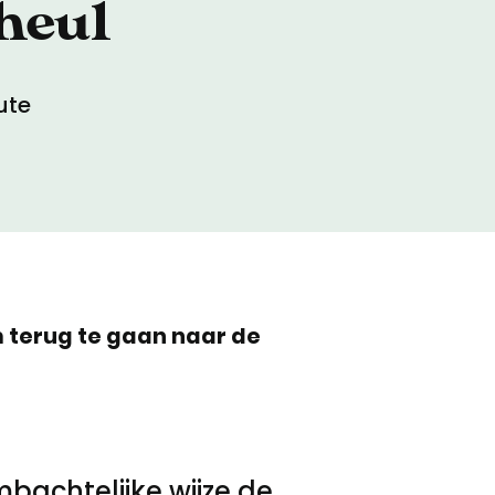
heul
ute
terug te gaan naar de
achtelijke wijze de