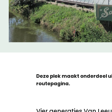
Meld een archeologische vondst
Nieuwsbrief
Privacyverklaring
Nieuwsbrief
Voorwaarden
Voorwaarden
Deze plek maakt onderdeel ui
routepagina.
Vier generaties Van Lee