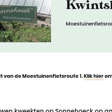
Kwints
Toegankelijkheid
Moestuinenfietsro
Privacyverklaring
t van de Moestuinenfietsroute 1.
Klik hier
om 
uwen kweekten op Sonnehoeck op amb