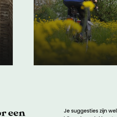
Fietsen langs de
Romeinse Limes
or een
Je suggesties zijn w