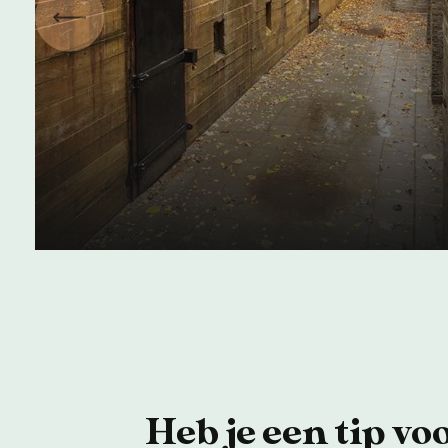
Vorige
Fietsen langs de
Atlantikwall
Het hele jaar
Heb je een tip vo