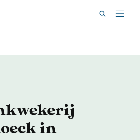
t
nkwekerij
oeck in