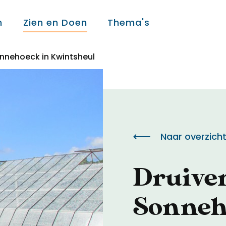
n
Zien en Doen
Thema's
onnehoeck in Kwintsheul
Over ons
Over ons
Naar overzich
Colofon
Druive
Contact
Sonneh
Onderwijs