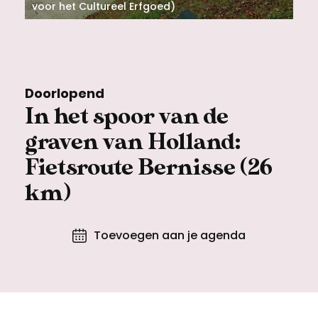
Meld een archeologische vondst
Toegankelijkheid
voor het Cultureel Erfgoed)
Nieuwsbrief
Privacyverklaring
Doorlopend
Voorwaarden
In het spoor van de
graven van Holland:
Fietsroute Bernisse (26
km)
Toevoegen aan je agenda