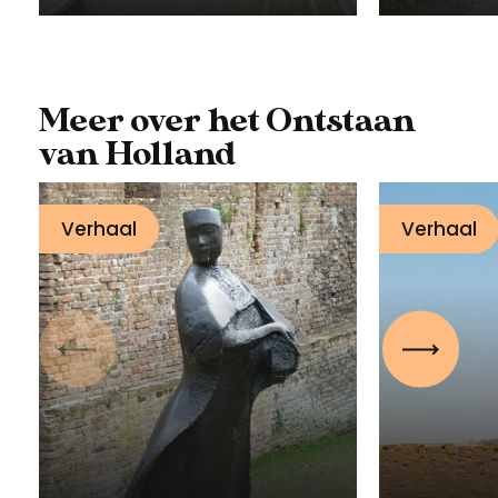
Meer over het Ontstaan
van Holland
Verhaal
Verhaal
Vorige
Volgen
Drie vrouwen, drie
Tien x
steden
Hollan
15 november 2023