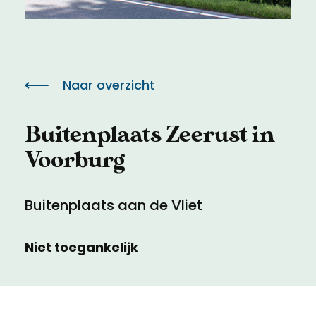
Meld een archeologische vondst
Toegankelijkheid
Nieuwsbrief
Privacyverklaring
Naar overzicht
Voorwaarden
Buitenplaats Zeerust in
Voorburg
Buitenplaats aan de Vliet
Niet toegankelijk