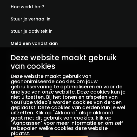
Hoe werkt het?
Stuur je verhaal in
Stuur je activiteit in
Meld een vondst aan
Deze website maakt gebruik
Abonneer je op onze verhalen
van cookies
Contact
Deze website maakt gebruik van
Colofon
geanonimiseerde cookies om jouw
gebruikservaring te optimaliseren en voor de
analyse van onze website. Deze cookies kun je
Privacy
niet uitzetten. Bij het tonen en afspelen van
YouTube video's worden cookies van derden
Voorwaarden
geplaatst. Deze cookies van derden kun je wel
uitzetten. Klik op "Akkoord" als je akkoord
gaat met dit gebruik van cookies, klik op
"Aanpassen" voor meer informatie en om zelf
Een initiatief van
Met dank aan
te bepalen welke cookies deze website
plaatst.