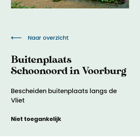
Meld een archeologische vondst
Toegankelijkheid
Nieuwsbrief
Privacyverklaring
Naar overzicht
Voorwaarden
Buitenplaats
Schoonoord in Voorburg
Bescheiden buitenplaats langs de
Vliet
Niet toegankelijk