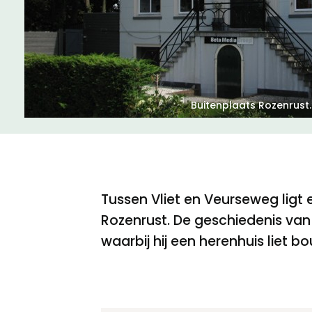
Meld een archeologische vondst
Nieuwsbrief
Privacyverklaring
Nieuwsbrief
Voorwaarden
Buitenplaats Rozenrust.
Voorwaarden
Tussen Vliet en Veurseweg lig
Rozenrust. De geschiedenis van
waarbij hij een herenhuis liet b