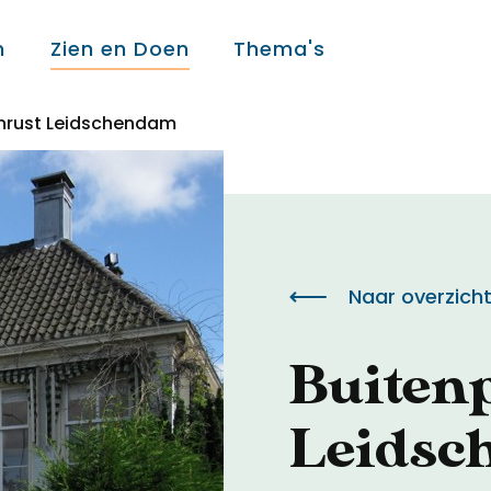
n
Zien en Doen
Thema's
enrust Leidschendam
Over ons
Over ons
Naar overzich
Colofon
Buitenp
Contact
Leidsc
Onderwijs