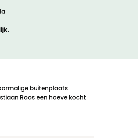
la
ijk.
oormalige buitenplaats
ristiaan Roos een hoeve kocht