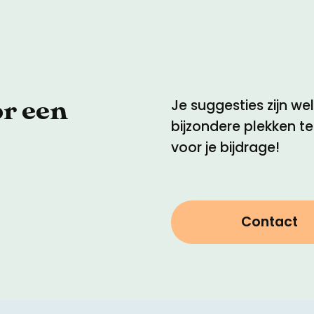
or een
Je suggesties zijn w
bijzondere plekken t
voor je bijdrage!
Contact