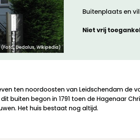
Buitenplaats en vil
Toegankelijkheid
Niet vrij toegankel
Privacyverklaring
 (Foto: Dedalus, Wikipedia)
t even ten noordoosten van Leidschendam de v
 dit buiten begon in 1791 toen de Hagenaar Ch
ouwen. Het huis bestaat nog altijd.