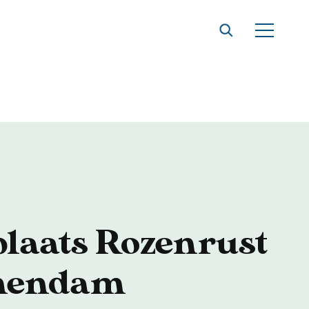
t
laats Rozenrust
hendam