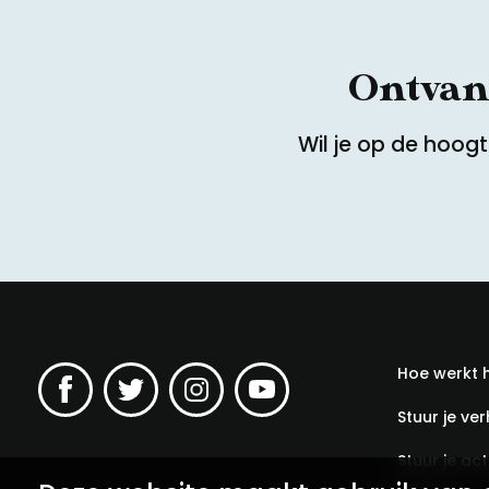
Ontvang
Wil je op de hoog
Hoe werkt 
Stuur je ver
Stuur je acti