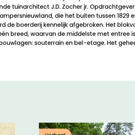
de tuinarchitect J.D. Zocher jr. Opdrachtgeve
persnieuwland, die het buiten tussen 1829 en 1
rd de boerderij kennelijk afgebroken. Het blok
veeën breed, waarvan de middelste met entree 
ee bouwlagen: souterrain en bel-etage. Het gehee