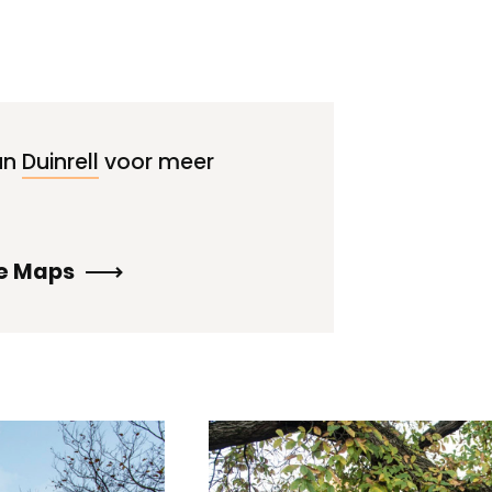
an
Duinrell
voor meer
le Maps