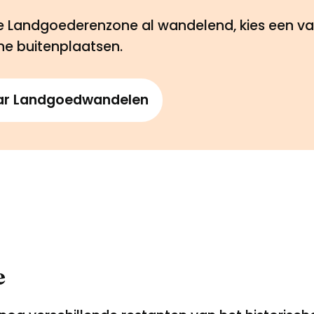
e Landgoederenzone al wandelend, kies een v
che buitenplaatsen.
ar Landgoedwandelen
e