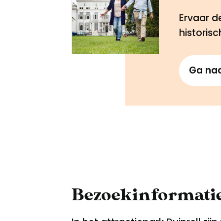
Ervaar d
historis
Ga na
Bezoekinformati