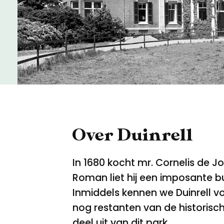
Meld een archeologische vondst
Nieuwsbrief
Privacyverklaring
Nieuwsbrief
Voorwaarden
Voorwaarden
Over Duinrell
In 1680 kocht mr. Cornelis de 
Roman liet hij een imposante b
Inmiddels kennen we Duinrell voo
nog restanten van de historisc
deel uit van dit park.