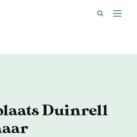
t
laats Duinrell
naar