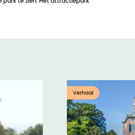
e park te zien. Het attractiepark
Verhaal