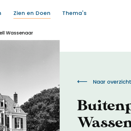
n
Zien en Doen
Thema's
rell Wassenaar
Over ons
Over ons
Naar overzich
Colofon
Buitenp
Contact
Wasse
Onderwijs