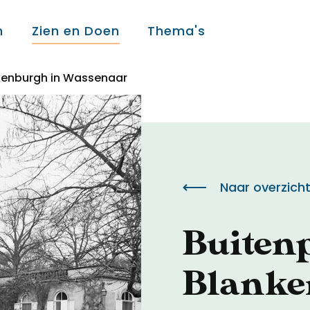
n
Zien en Doen
Thema's
kenburgh in Wassenaar
Over ons
Over ons
Naar overzich
Colofon
Buitenp
Contact
Blanke
Onderwijs