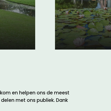
Hoe de Land
uid-
Zuid-Holland
bijna verdw
01 juni 2017
elkom en helpen ons de meest
e delen met ons publiek. Dank