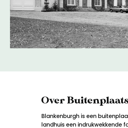
Meld een archeologische vondst
Nieuwsbrief
Privacyverklaring
Nieuwsbrief
Voorwaarden
Voorwaarden
Over Buitenplaa
Blankenburgh is een buitenplaat
landhuis een indrukwekkende for