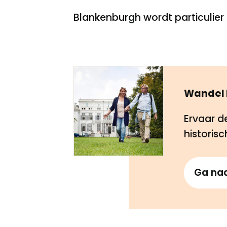
Blankenburgh wordt particulier 
Wandel 
Ervaar d
historis
Ga na