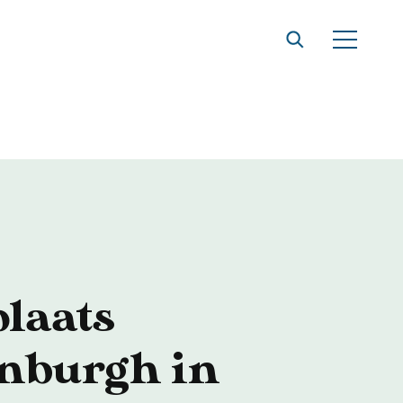
t
laats
nburgh in