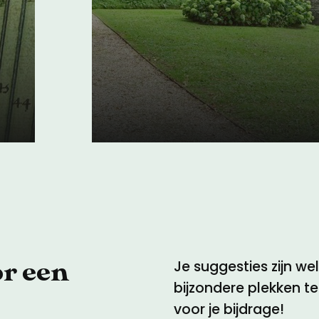
Zocherparken in Z
Holland
07 maart 2018
or een
Je suggesties zijn w
bijzondere plekken t
voor je bijdrage!