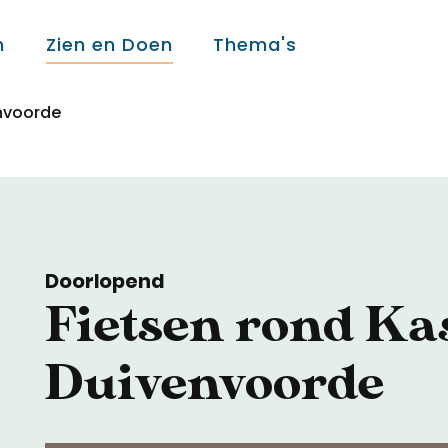
n
Zien en Doen
Thema's
envoorde
Over ons
Over ons
Doorlopend
Colofon
Fietsen rond Ka
Contact
Duivenvoorde
Onderwijs