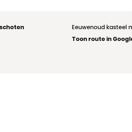
rschoten
Eeuwenoud kasteel m
Toon route in Goog