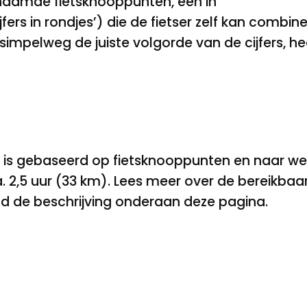
naamde fietsknooppunten, een in
ers in rondjes’) die de fietser zelf kan combiner
g simpelweg de juiste volgorde van de cijfers, he
s gebaseerd op fietsknooppunten en naar wens 
. 2,5 uur (33 km). Lees meer over de bereikba
d de beschrijving onderaan deze pagina.