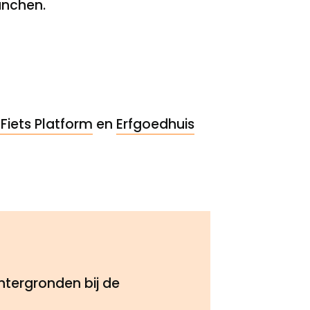
unchen.
 Fiets Platform
en
Erfgoedhuis
htergronden bij de