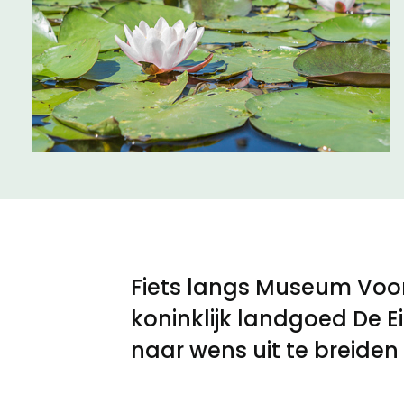
Meld een archeologische vondst
Nieuwsbrief
Privacyverklaring
Nieuwsbrief
Voorwaarden
Voorwaarden
Fiets langs Museum Voor
koninklijk landgoed De E
naar wens uit te breiden o