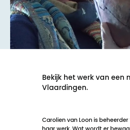
Meld een archeologische vondst
Nieuwsbrief
Privacyverklaring
Nieuwsbrief
Voorwaarden
Voorwaarden
Bekijk het werk van een
Vlaardingen.
Carolien van Loon is beheerder
haar werk. Wat wordt er bewaar