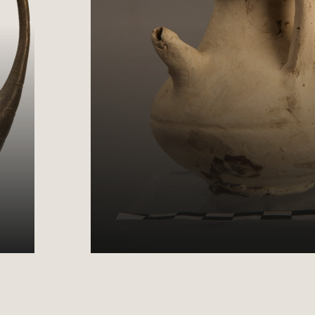
Archeologische von
zuigflesje
25 januari 2023