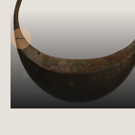
Vorige
Archeologische vondst:
Romeinse armbeurs
17 april 2023