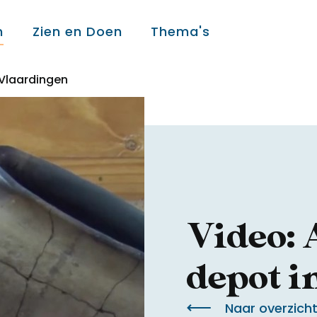
n
Zien en Doen
Thema's
 Vlaardingen
Over ons
Over ons
Colofon
Video: 
Contact
depot 
Naar overzich
Onderwijs