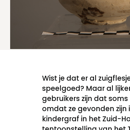
Meld een archeologische vondst
Nieuwsbrief
Privacyverklaring
Nieuwsbrief
Voorwaarden
Voorwaarden
Wist je dat er al zuigfle
speelgoed? Maar al lijken
gebruikers zijn dat soms 
omdat ze gevonden zijn i
kindergraf in het Zuid-Ho
tentoonstelling van het