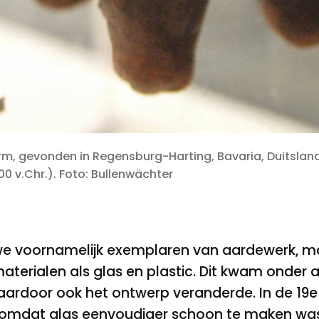
orm, gevonden in Regensburg-Harting, Bavaria, Duitsland
800 v.Chr.). Foto: Bullenwächter
 voornamelijk exemplaren van aardewerk, maa
aterialen als glas en plastic. Dit kwam onder
ardoor ook het ontwerp veranderde. In de 19
e
k omdat glas eenvoudiger schoon te maken was