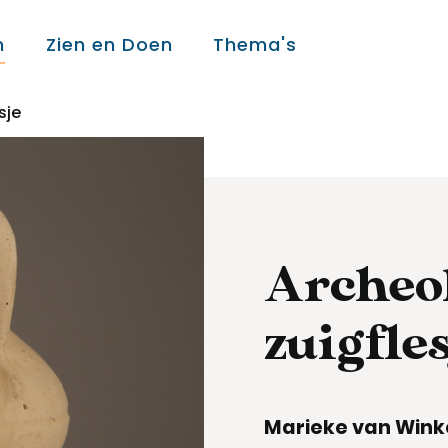
n
Zien en Doen
Thema's
sje
Over ons
Over ons
Archeol
Colofon
zuigfles
Contact
Marieke van Wink
Onderwijs