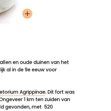
llen en oude duinen van het
k al in de 9
e
eeuw voor
etorium Agrippinae
.
Dit fort was
. Ongeveer 1 km ten zuiden van
veld gevonden, met 520