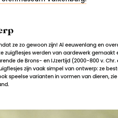
erp
st omdat ze zo gewoon zijn! Al eeuwenlang en ov
ste zuigflesjes werden van aardewerk gemaakt 
urende de Brons- en IJzertijd (2000-800 v. Chr.
uigflesjes zijn vaak simpel van ontwerp: ze bes
ok speelse varianten in vormen van dieren, zie 
and.