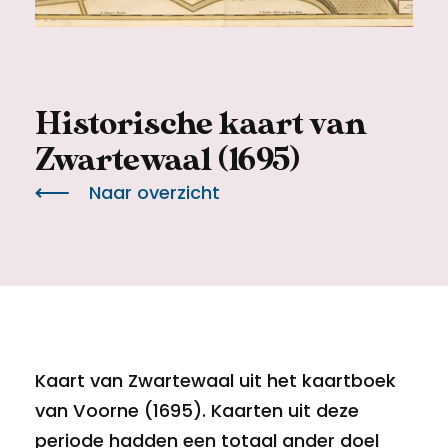
Meld een archeologische vondst
Toegankelijkheid
Nieuwsbrief
Privacyverklaring
Historische kaart van
Voorwaarden
Zwartewaal (1695)
Naar overzicht
Kaart van Zwartewaal uit het kaartboek
van Voorne (1695). Kaarten uit deze
periode hadden een totaal ander doel