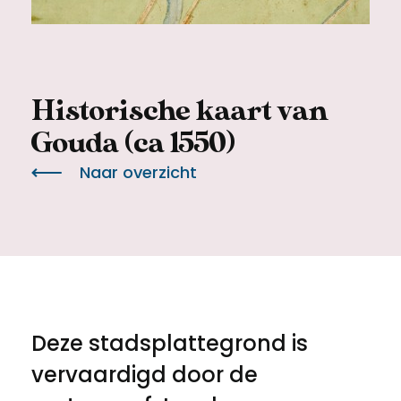
Meld een archeologische vondst
Toegankelijkheid
Nieuwsbrief
Privacyverklaring
Historische kaart van
Voorwaarden
Gouda (ca 1550)
Naar overzicht
Deze stadsplattegrond is
vervaardigd door de