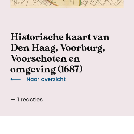
Meld een archeologische vondst
Toegankelijkheid
Nieuwsbrief
Privacyverklaring
Historische kaart van
Voorwaarden
Den Haag, Voorburg,
Voorschoten en
omgeving (1687)
Naar overzicht
— 1 reacties