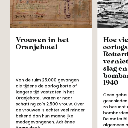
Vrouwen in het
Hoe vi
Oranjehotel
oorlog
Rotter
verniet
slag en
bomba
Van de ruim 25.000 gevangen
1940
die tijdens de oorlog korte of
langere tijd vastzaten in het
Geen gebeur
Oranjehotel, waren er naar
geschiedeni
schatting zo'n 2.500 vrouw. Over
zo berucht 
de vrouwen is echter veel minder
bombardeme
bekend dan hun mannelijke
De materiël
medegevangenen. Adriënne
algemeen b
Baars dook...