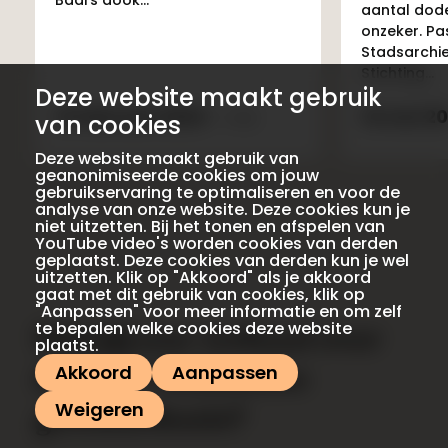
aantal dod
onzeker. Pa
Stadsarchi
Stichting...
Deze website maakt gebruik
12 februari 2024
14 mei 2
van cookies
Deze website maakt gebruik van
geanonimiseerde cookies om jouw
gebruikservaring te optimaliseren en voor de
analyse van onze website. Deze cookies kun je
niet uitzetten. Bij het tonen en afspelen van
YouTube video's worden cookies van derden
geplaatst. Deze cookies van derden kun je wel
uitzetten. Klik op "Akkoord" als je akkoord
gaat met dit gebruik van cookies, klik op
"Aanpassen" voor meer informatie en om zelf
te bepalen welke cookies deze website
Heb jij een verhaal over
plaatst.
Akkoord
Aanpassen
de Zuid-Hollandse
Weigeren
geschiedenis?