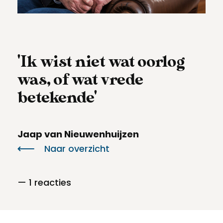
Meld een archeologische vondst
Toegankelijkheid
Nieuwsbrief
Privacyverklaring
'Ik wist niet wat oorlog
Voorwaarden
was, of wat vrede
betekende'
Jaap van Nieuwenhuijzen
Naar overzicht
— 1 reacties