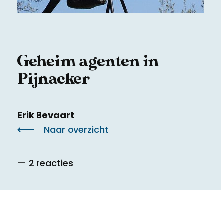
Meld een archeologische vondst
Toegankelijkheid
Nieuwsbrief
Privacyverklaring
Geheim agenten in
Voorwaarden
Pijnacker
Erik Bevaart
Naar overzicht
— 2 reacties