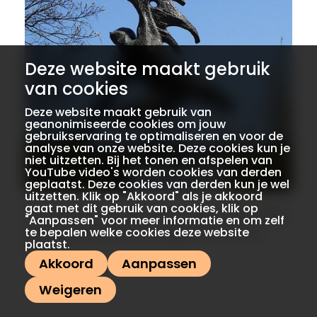
Deze website maakt gebruik
van cookies
Deze website maakt gebruik van
geanonimiseerde cookies om jouw
gebruikservaring te optimaliseren en voor de
analyse van onze website. Deze cookies kun je
niet uitzetten. Bij het tonen en afspelen van
YouTube video's worden cookies van derden
geplaatst. Deze cookies van derden kun je wel
uitzetten. Klik op "Akkoord" als je akkoord
gaat met dit gebruik van cookies, klik op
De val van Icarus, een monument in Den Haag
"Aanpassen" voor meer informatie en om zelf
ter herinnering aan het Englandspiel. Foto:
te bepalen welke cookies deze website
plaatst.
Wikifrits
Akkoord
Aanpassen
Weigeren