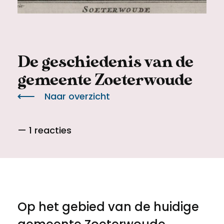
Meld een archeologische vondst
Toegankelijkheid
Nieuwsbrief
Privacyverklaring
De geschiedenis van de
Voorwaarden
gemeente Zoeterwoude
Naar overzicht
— 1 reacties
Op het gebied van de huidige