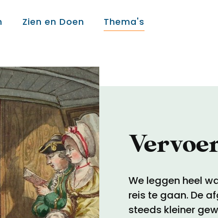
n
Zien en Doen
Thema's
Over ons
Over ons
Vervoe
Colofon
Contact
We leggen heel wa
reis te gaan. De a
steeds kleiner ge
Onderwijs