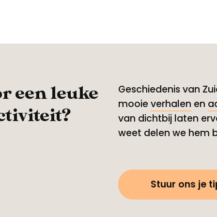
or een leuke
Geschiedenis van Zuid
mooie
verhalen
en
ac
tiviteit?
van dichtbij laten erv
weet delen we hem b
Stuur ons je ti