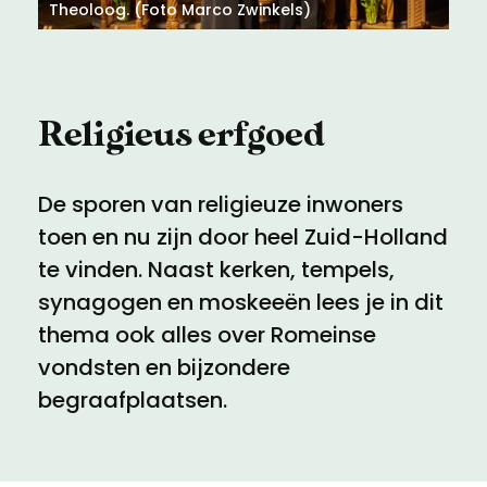
Meld een archeologische vondst
Toegankelijkheid
Theoloog. (Foto Marco Zwinkels)
Nieuwsbrief
Privacyverklaring
Religieus erfgoed
Voorwaarden
De sporen van religieuze inwoners
toen en nu zijn door heel Zuid-Holland
te vinden. Naast kerken, tempels,
synagogen en moskeeën lees je in dit
thema ook alles over Romeinse
vondsten en bijzondere
begraafplaatsen.