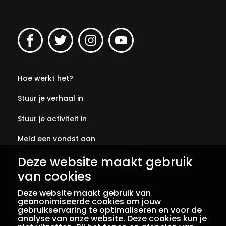
Hoe werkt het?
Stuur je verhaal in
Stuur je activiteit in
Meld een vondst aan
Deze website maakt gebruik
Abonneer je op onze verhalen
van cookies
Contact
Deze website maakt gebruik van
Colofon
geanonimiseerde cookies om jouw
gebruikservaring te optimaliseren en voor de
analyse van onze website. Deze cookies kun je
Privacy