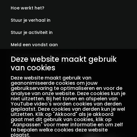
Hoe werkt het?
Stuur je verhaal in
Stuur je activiteit in
Meld een vondst aan
Abonneer je op onze verhalen
Deze website maakt gebruik
van cookies
Contact
Deze website maakt gebruik van
Colofon
geanonimiseerde cookies om jouw
gebruikservaring te optimaliseren en voor de
analyse van onze website. Deze cookies kun je
Privacy
niet uitzetten. Bij het tonen en afspelen van
YouTube video's worden cookies van derden
Voorwaarden
geplaatst. Deze cookies van derden kun je wel
uitzetten. Klik op "Akkoord" als je akkoord
gaat met dit gebruik van cookies, klik op
"Aanpassen" voor meer informatie en om zelf
Een initiatief van
Met dank aan
te bepalen welke cookies deze website
plaatst.