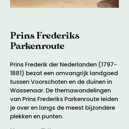
Meld een archeologische vondst
Toegankelijkheid
Nieuwsbrief
Privacyverklaring
Prins Frederiks
Voorwaarden
Parkenroute
Prins Frederik der Nederlanden (1797-
1881) bezat een omvangrijk landgoed
tussen Voorschoten en de duinen in
Wassenaar. De themawandelingen
van Prins Frederiks Parkenroute leiden
je over en langs de meest bijzondere
plekken en punten.