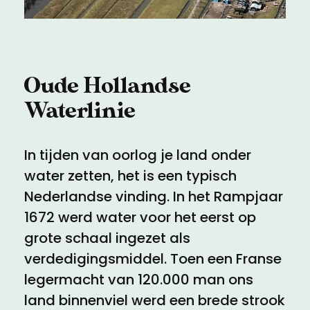
Meld een archeologische vondst
Toegankelijkheid
Nieuwsbrief
Privacyverklaring
Oude Hollandse
Voorwaarden
Waterlinie
In tijden van oorlog je land onder
water zetten, het is een typisch
Nederlandse vinding. In het Rampjaar
1672 werd water voor het eerst op
grote schaal ingezet als
verdedigingsmiddel. Toen een Franse
legermacht van 120.000 man ons
land binnenviel werd een brede strook