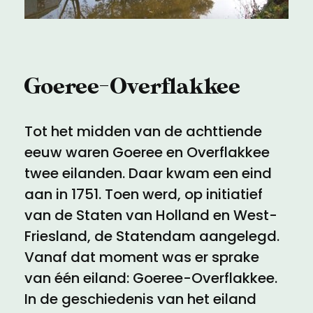
Meld een archeologische vondst
Toegankelijkheid
Nieuwsbrief
Privacyverklaring
Goeree-Overflakkee
Voorwaarden
Tot het midden van de achttiende
eeuw waren Goeree en Overflakkee
twee eilanden. Daar kwam een eind
aan in 1751. Toen werd, op initiatief
van de Staten van Holland en West-
Friesland, de Statendam aangelegd.
Vanaf dat moment was er sprake
van één eiland: Goeree-Overflakkee.
In de geschiedenis van het eiland