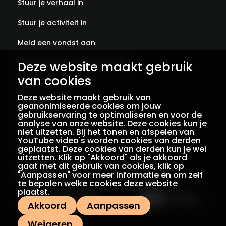
Stuur je verhaal in
Stuur je activiteit in
Meld een vondst aan
Abonneer je op onze verhalen
Deze website maakt gebruik
van cookies
Contact
Deze website maakt gebruik van
Colofon
geanonimiseerde cookies om jouw
gebruikservaring te optimaliseren en voor de
analyse van onze website. Deze cookies kun je
Privacy
niet uitzetten. Bij het tonen en afspelen van
YouTube video's worden cookies van derden
Voorwaarden
geplaatst. Deze cookies van derden kun je wel
uitzetten. Klik op "Akkoord" als je akkoord
gaat met dit gebruik van cookies, klik op
"Aanpassen" voor meer informatie en om zelf
Een initiatief van
Met dank aan
te bepalen welke cookies deze website
plaatst.
Akkoord
Aanpassen
Weigeren