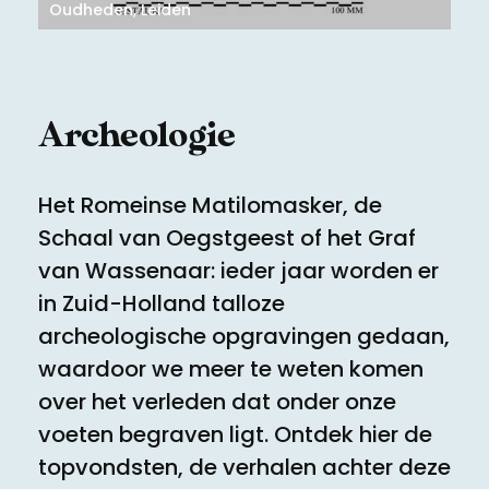
Meld een archeologische vondst
Toegankelijkheid
Oudheden, Leiden
Nieuwsbrief
Privacyverklaring
Archeologie
Voorwaarden
Het Romeinse Matilomasker, de
Schaal van Oegstgeest of het Graf
van Wassenaar: ieder jaar worden er
in Zuid-Holland talloze
archeologische opgravingen gedaan,
waardoor we meer te weten komen
over het verleden dat onder onze
voeten begraven ligt. Ontdek hier de
topvondsten, de verhalen achter deze