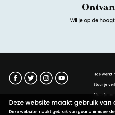
Ontvang
Wil je op de hoog
Hoe werkt 
Stuur je ver
Stuur je acti
Deze website maakt gebruik van 
Meld een v
Deze website maakt gebruik van geanonimiseerde c