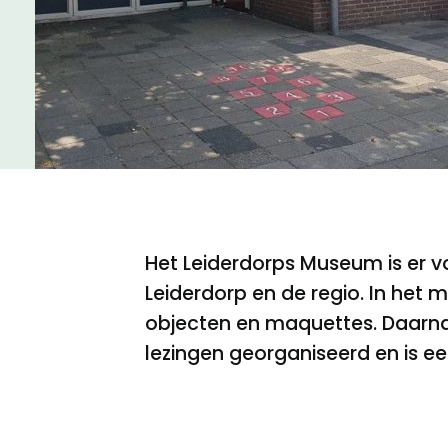
Meld een archeologische vondst
Nieuwsbrief
Privacyverklaring
Nieuwsbrief
Voorwaarden
Voorwaarden
Het Leiderdorps Museum is er vo
Leiderdorp en de regio. In het
objecten en maquettes. Daarnaa
lezingen georganiseerd en is een