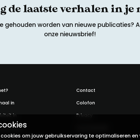
 de laatste verhalen in je
te gehouden worden van nieuwe publicaties? 
onze nieuwsbrief!
het?
Contact
haal in
Colofon
viteit in
Privacy
cookies
ondst aan
Voorwaarden
ookies om jouw gebruikservaring te optimaliseren en 