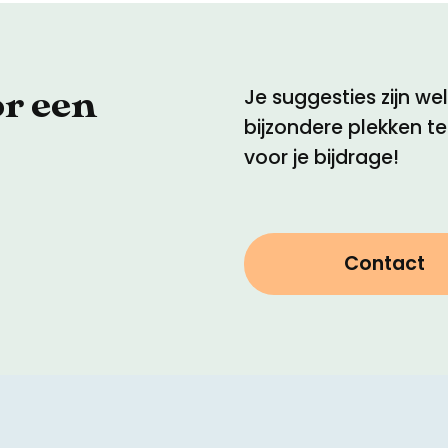
or een
Je suggesties zijn w
bijzondere plekken t
voor je bijdrage!
Contact