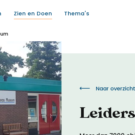
n
Zien en Doen
Thema's
eum
Over ons
Over ons
Naar overzich
Colofon
Leider
Contact
Onderwijs