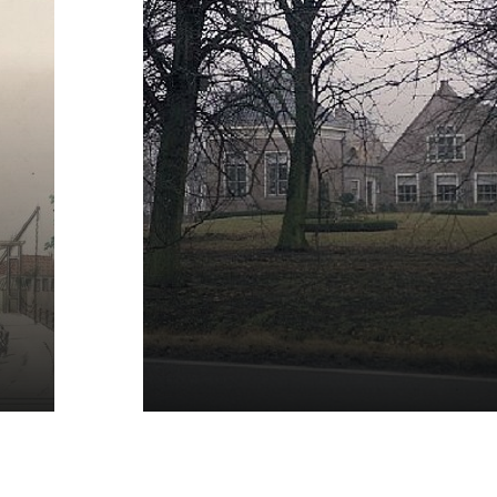
e
Huize Agthoven in
Leiderdorp