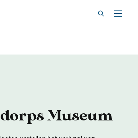
t
sdorps Museum