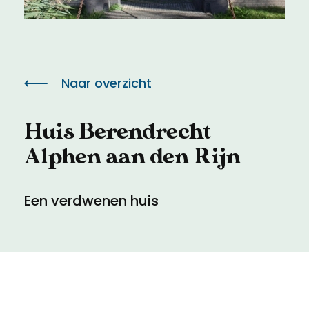
Meld een archeologische vondst
Toegankelijkheid
Nieuwsbrief
Privacyverklaring
Naar overzicht
Voorwaarden
Huis Berendrecht
Alphen aan den Rijn
Een verdwenen huis