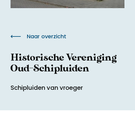
Meld een archeologische vondst
Toegankelijkheid
Nieuwsbrief
Privacyverklaring
Naar overzicht
Voorwaarden
Historische Vereniging
Oud-Schipluiden
Schipluiden van vroeger