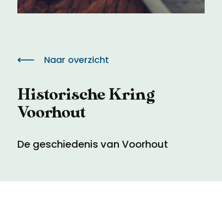
Meld een archeologische vondst
Toegankelijkheid
Nieuwsbrief
Privacyverklaring
Naar overzicht
Voorwaarden
Historische Kring
Voorhout
De geschiedenis van Voorhout