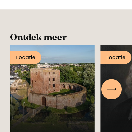
Ontdek meer
Locatie
Locatie
Stichti
Vorige
Volgen
Kasteel Teylingen
Boerha
in Voorhout
Voorho