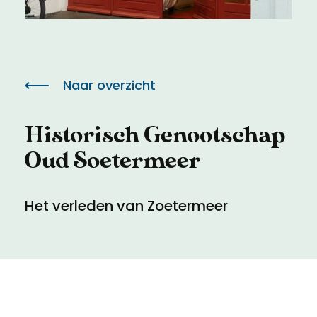
Meld een archeologische vondst
Toegankelijkheid
Nieuwsbrief
Privacyverklaring
Naar overzicht
Voorwaarden
Historisch Genootschap
Oud Soetermeer
Het verleden van Zoetermeer