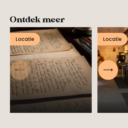
Ontdek meer
Locatie
Locatie
Nation
Vorige
Volgen
Stadsarchief
Video
Zoetermeer
Zoeter