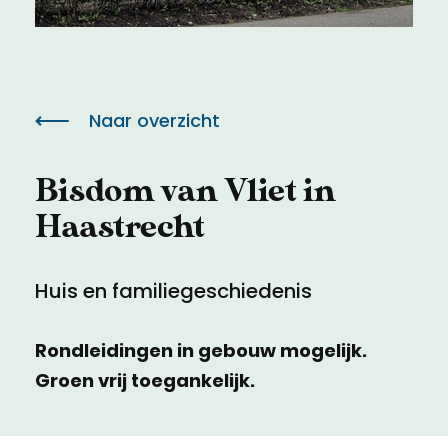
Meld een archeologische vondst
Toegankelijkheid
Nieuwsbrief
Privacyverklaring
Naar overzicht
Voorwaarden
Bisdom van Vliet in
Haastrecht
Huis en familiegeschiedenis
Rondleidingen in gebouw mogelijk.
Groen vrij toegankelijk.