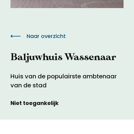
Meld een archeologische vondst
Toegankelijkheid
Nieuwsbrief
Privacyverklaring
Naar overzicht
Voorwaarden
Baljuwhuis Wassenaar
Huis van de populairste ambtenaar
van de stad
Niet toegankelijk