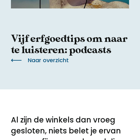
Meld een archeologische vondst
Toegankelijkheid
Nieuwsbrief
Privacyverklaring
Vijf erfgoedtips om naar
Voorwaarden
te luisteren: podcasts
Naar overzicht
Al zijn de winkels dan vroeg
gesloten, niets belet je ervan