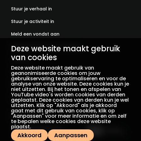
Stuur je verhaal in
Stuur je activiteit in
Meld een vondst aan
Abonneer je op onze verhalen
Deze website maakt gebruik
van cookies
Contact
Deze website maakt gebruik van
Colofon
geanonimiseerde cookies om jouw
gebruikservaring te optimaliseren en voor de
analyse van onze website. Deze cookies kun je
Privacy
niet uitzetten. Bij het tonen en afspelen van
YouTube video's worden cookies van derden
Voorwaarden
geplaatst. Deze cookies van derden kun je wel
uitzetten. Klik op "Akkoord" als je akkoord
gaat met dit gebruik van cookies, klik op
"Aanpassen" voor meer informatie en om zelf
Een initiatief van
Met dank aan
te bepalen welke cookies deze website
plaatst.
Akkoord
Aanpassen