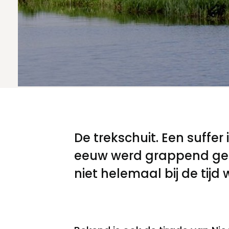
Meld een archeologische vondst
Nieuwsbrief
Privacyverklaring
Nieuwsbrief
Voorwaarden
Voorwaarden
De trekschuit. Een suffe
eeuw werd grappend gezeg
niet helemaal bij de tijd 