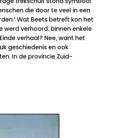
 trage trekschuit stond symbool
enschen die door te veel in een
orden.’ Wat Beets betreft kon het
e werd verhoord; binnen enkele
Einde verhaal? Nee, want het
tuk geschiedenis en ook
n. In de provincie Zuid-