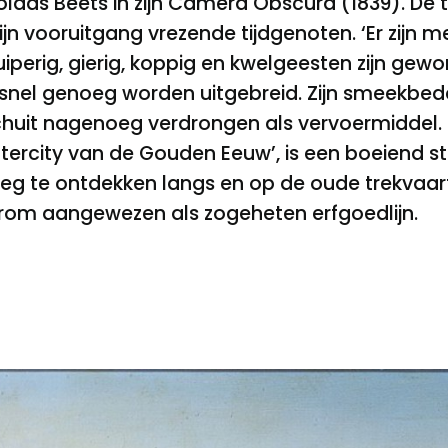
olaas Beets in zijn Camera Obscura (1839). De
ijn vooruitgang vrezende tijdgenoten. ‘Er zijn m
kruiperig, gierig, koppig en kwelgeesten zijn gew
snel genoeg worden uitgebreid. Zijn smeekbed
chuit nagenoeg verdrongen als vervoermiddel. 
intercity van de Gouden Eeuw’, is een boeiend s
g te ontdekken langs en op de oude trekvaarte
arom aangewezen als zogeheten erfgoedlijn.