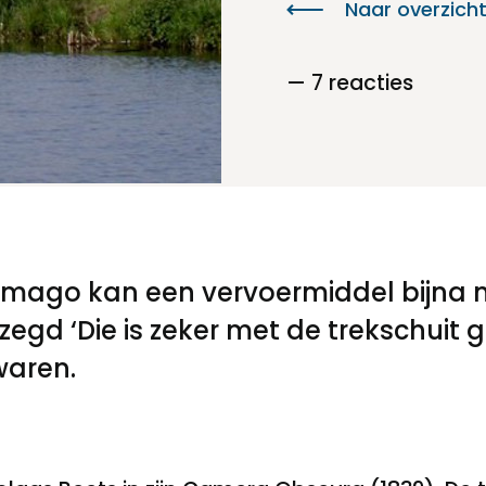
Naar overzich
Toegankelijkheid
— 7 reacties
Privacyverklaring
r imago kan een vervoermiddel bijna n
d ‘Die is zeker met de trekschuit g
waren.