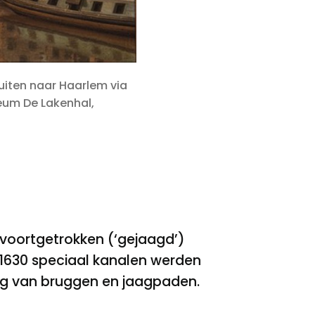
uiten naar Haarlem via
seum De Lakenhal,
 voortgetrokken (‘gejaagd’)
a 1630 speciaal kanalen werden
leg van bruggen en jaagpaden.