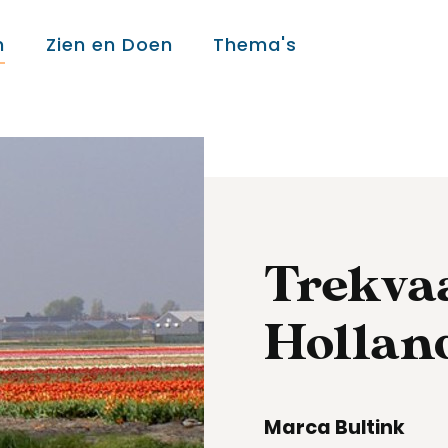
n
Zien en Doen
Thema's
Over ons
Over ons
Trekvaa
Colofon
Hollan
Contact
Marca Bultink
Onderwijs