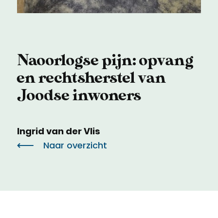
Meld een archeologische vondst
Toegankelijkheid
Nieuwsbrief
Privacyverklaring
Naoorlogse pijn: opvang
Voorwaarden
en rechtsherstel van
Joodse inwoners
Ingrid van der Vlis
Naar overzicht