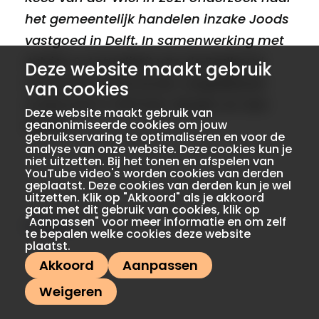
het gemeentelijk handelen inzake Joods
vastgoed in Delft. In samenwerking met
Advies & Actualiteit van de Radboud
Deze website maakt gebruik
Universiteit deed zij een vergelijkbaar
van cookies
onderzoek in Alkmaar, Bergen en Den
Deze website maakt gebruik van
geanonimiseerde cookies om jouw
Helder.
gebruikservaring te optimaliseren en voor de
analyse van onze website. Deze cookies kun je
niet uitzetten. Bij het tonen en afspelen van
YouTube video's worden cookies van derden
geplaatst. Deze cookies van derden kun je wel
uitzetten. Klik op "Akkoord" als je akkoord
gaat met dit gebruik van cookies, klik op
"Aanpassen" voor meer informatie en om zelf
reageer
te bepalen welke cookies deze website
plaatst.
Akkoord
Aanpassen
Weigeren