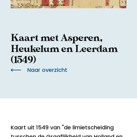
Meld een archeologische vondst
Toegankelijkheid
Nieuwsbrief
Privacyverklaring
Kaart met Asperen,
Voorwaarden
Heukelum en Leerdam
(1549)
Naar overzicht
Kaart uit 1549 van "de limietscheiding
tusschen de Graaflijkheid van Holland en