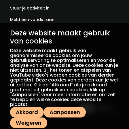
Stuur je activiteit in
Meld een vondst aan
Abonneer je op onze verhalen
Deze website maakt gebruik
van cookies
Contact
Deze website maakt gebruik van
Colofon
geanonimiseerde cookies om jouw
gebruikservaring te optimaliseren en voor de
analyse van onze website. Deze cookies kun je
Privacy
niet uitzetten. Bij het tonen en afspelen van
YouTube video's worden cookies van derden
Voorwaarden
geplaatst. Deze cookies van derden kun je wel
uitzetten. Klik op "Akkoord" als je akkoord
gaat met dit gebruik van cookies, klik op
"Aanpassen" voor meer informatie en om zelf
Een initiatief van
Met dank aan
te bepalen welke cookies deze website
plaatst.
Akkoord
Aanpassen
Weigeren