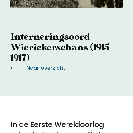
Meld een archeologische vondst
Toegankelijkheid
Nieuwsbrief
Privacyverklaring
Interneringsoord
Voorwaarden
Wierickerschans (1915-
1917)
Naar overzicht
In de Eerste Wereldoorlog