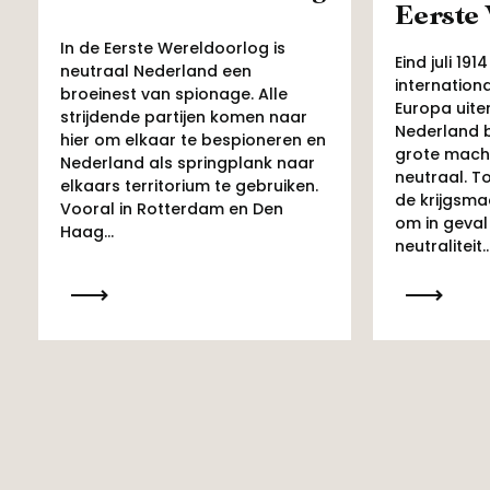
Eerste
In de Eerste Wereldoorlog is
Eind juli 19
neutraal Nederland een
internation
broeinest van spionage. Alle
Europa uite
strijdende partijen komen naar
Nederland b
hier om elkaar te bespioneren en
grote mach
Nederland als springplank naar
neutraal. To
elkaars territorium te gebruiken.
de krijgsma
Vooral in Rotterdam en Den
om in geva
Haag...
neutraliteit..