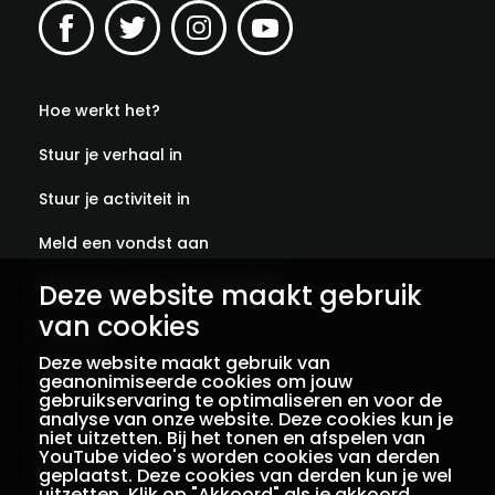
Hoe werkt het?
Stuur je verhaal in
Stuur je activiteit in
Meld een vondst aan
Abonneer je op onze verhalen
Deze website maakt gebruik
van cookies
Contact
Deze website maakt gebruik van
Colofon
geanonimiseerde cookies om jouw
gebruikservaring te optimaliseren en voor de
analyse van onze website. Deze cookies kun je
Privacy
niet uitzetten. Bij het tonen en afspelen van
YouTube video's worden cookies van derden
Voorwaarden
geplaatst. Deze cookies van derden kun je wel
uitzetten. Klik op "Akkoord" als je akkoord