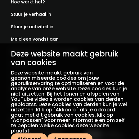
Hoe werkt het?
Stuur je verhaal in
Stuur je activiteit in
Meld een vondst aan
Abonneer je op onze verhalen
Deze website maakt gebruik
van cookies
Contact
Deze website maakt gebruik van
Colofon
geanonimiseerde cookies om jouw
gebruikservaring te optimaliseren en voor de
analyse van onze website. Deze cookies kun je
Privacy
niet uitzetten. Bij het tonen en afspelen van
YouTube video's worden cookies van derden
Voorwaarden
geplaatst. Deze cookies van derden kun je wel
uitzetten. Klik op "Akkoord" als je akkoord
gaat met dit gebruik van cookies, klik op
"Aanpassen" voor meer informatie en om zelf
Een initiatief van
Met dank aan
te bepalen welke cookies deze website
plaatst.