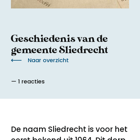
Meld een archeologische vondst
Toegankelijkheid
Nieuwsbrief
Privacyverklaring
Geschiedenis van de
Voorwaarden
gemeente Sliedrecht
Naar overzicht
— 1 reacties
De naam Sliedrecht is voor het