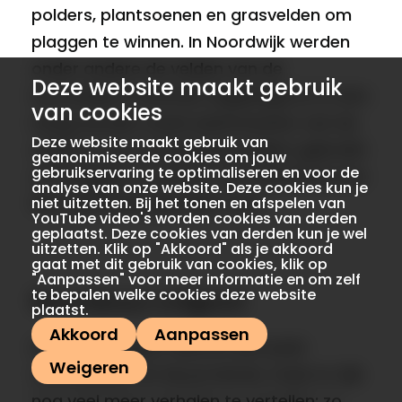
polders, plantsoenen en grasvelden om
plaggen te winnen. In Noordwijk werden
onder andere de velden van de
Deze website maakt gebruik
Noordwijkse Golfclub afgeplagd en in Den
van cookies
Haag werden naast plantsoenen ook de
Deze website maakt gebruik van
velden in de omringende polders gebruikt
geanonimiseerde cookies om jouw
gebruikservaring te optimaliseren en voor de
om plaggen te winnen. Het Westland was
analyse van onze website. Deze cookies kun je
hier uitermate geschikt voor.
niet uitzetten. Bij het tonen en afspelen van
YouTube video's worden cookies van derden
geplaatst. Deze cookies van derden kun je wel
uitzetten. Klik op "Akkoord" als je akkoord
gaat met dit gebruik van cookies, klik op
"Aanpassen" voor meer informatie en om zelf
te bepalen welke cookies deze website
Kwetsbaar erfgoed
plaatst.
Akkoord
Aanpassen
Dit verhaal geeft slechts een paar
Weigeren
voorbeelden uit de provincie, maar er zijn
nog veel meer verhalen te vertellen: zo