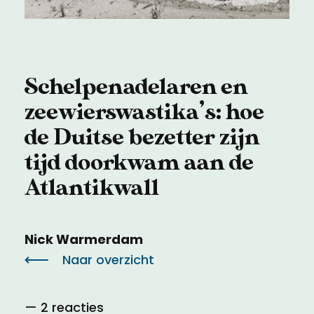
Meld een archeologische vondst
Toegankelijkheid
Nieuwsbrief
Privacyverklaring
Schelpenadelaren en
Voorwaarden
zeewierswastika’s: hoe
de Duitse bezetter zijn
tijd doorkwam aan de
Atlantikwall
Nick Warmerdam
Naar overzicht
— 2 reacties