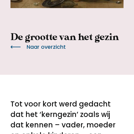
Meld een archeologische vondst
Toegankelijkheid
Nieuwsbrief
Privacyverklaring
De grootte van het gezin
Voorwaarden
Naar overzicht
Tot voor kort werd gedacht
dat het ‘kerngezin’ zoals wij
dat kennen – vader, moeder