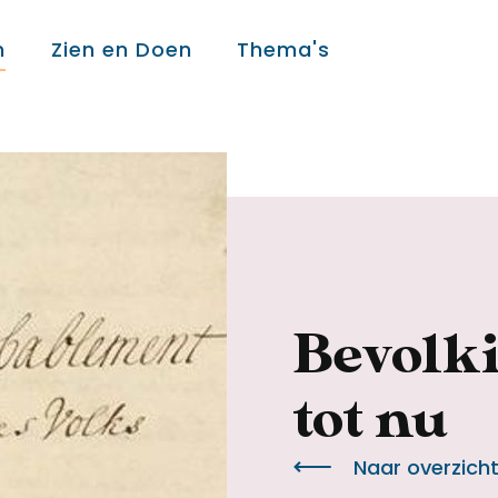
n
Zien en Doen
Thema's
Over ons
Over ons
Colofon
Bevolki
tot nu
Contact
Naar overzich
Onderwijs