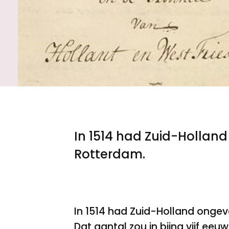
Meld een archeologische vondst
Nieuwsbrief
Privacyverklaring
Nieuwsbrief
Voorwaarden
Voorwaarden
In 1514 had Zuid-Hollan
Rotterdam.
In 1514 had Zuid-Holland ongev
Dat aantal zou in bijna vijf ee