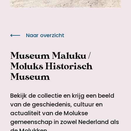
Meld een archeologische vondst
Toegankelijkheid
Nieuwsbrief
Privacyverklaring
Naar overzicht
Voorwaarden
Museum Maluku /
Moluks Historisch
Museum
Bekijk de collectie en krijg een beeld
van de geschiedenis, cultuur en
actualiteit van de Molukse
gemeenschap in zowel Nederland als
de Molukken.