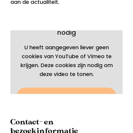
aan de actualiteit.
Deze video heeft cookies
nodig
Bekijk de video op YouTube
U heeft aangegeven liever geen
cookies van YouTube of Vimeo te
krijgen. Deze cookies zijn nodig om
deze video te tonen.
Ik ga akkoord
Contact- en
bezoekinformatie