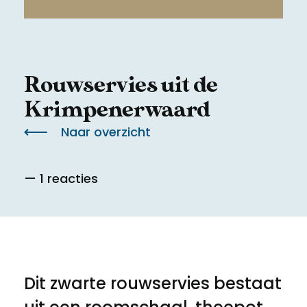
Meld een archeologische vondst
Toegankelijkheid
Nieuwsbrief
Privacyverklaring
Rouwservies uit de
Voorwaarden
Krimpenerwaard
Naar overzicht
— 1 reacties
Dit zwarte rouwservies bestaat