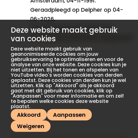
Amsterdam, 04-11-1991.
Geraadpleegd op Delpher op 04-
06-2026,
https://resolver.kb.nl/resolve?
Deze website maakt gebruik
urn=ABCDDD:010845662:mpeg21:p011
van cookies
Deze website maakt gebruik van
geanonimiseerde cookies om jouw
gebruikservaring te optimaliseren en voor de
analyse van onze website. Deze cookies kun je
niet uitzetten. Bij het tonen en afspelen van
YouTube video's worden cookies van derden
reageer
geplaatst. Deze cookies van derden kun je wel
uitzetten. Klik op "Akkoord" als je akkoord
gaat met dit gebruik van cookies, klik op
"Aanpassen" voor meer informatie en om zelf
te bepalen welke cookies deze website
plaatst.
Akkoord
Aanpassen
Weigeren