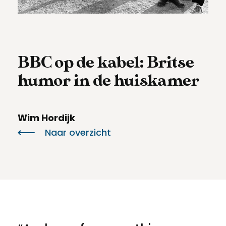
Meld een archeologische vondst
Toegankelijkheid
Nieuwsbrief
Privacyverklaring
BBC op de kabel: Britse
Voorwaarden
humor in de huiskamer
Wim Hordijk
Naar overzicht