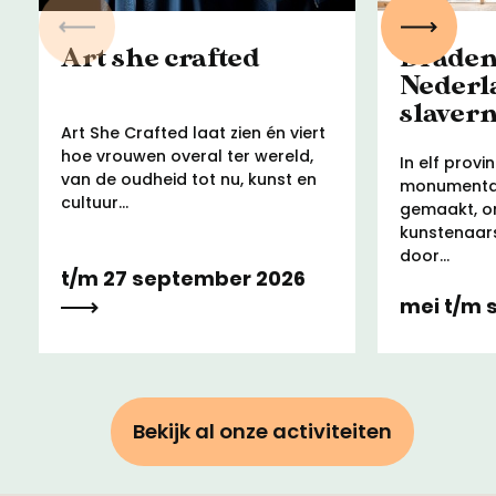
Vorige
Volgen
Art she crafted
Draden
Nederl
slaver
Art She Crafted laat zien én viert
hoe vrouwen overal ter wereld,
In elf provin
van de oudheid tot nu, kunst en
monumenta
cultuur...
gemaakt, o
kunstenaar
door...
t/m 27 september 2026
mei t/m
Bekijk al onze activiteiten