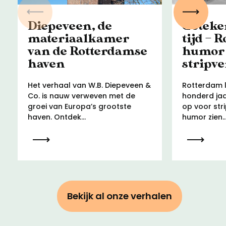
Vorige
Volgen
Diepeveen, de
Geteke
materiaalkamer
tijd – 
van de Rotterdamse
humor
haven
stripv
Het verhaal van W.B. Diepeveen &
Rotterdam l
Co. is nauw verweven met de
honderd jaa
groei van Europa’s grootste
op voor str
haven. Ontdek...
humor zien..
Bekijk al onze verhalen