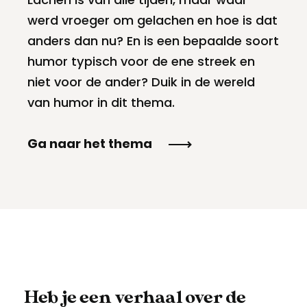
Meld een archeologische vondst
Toegankelijkheid
werd vroeger om gelachen en hoe is dat
anders dan nu? En is een bepaalde soort
Nieuwsbrief
Privacyverklaring
humor typisch voor de ene streek en
niet voor de ander? Duik in de wereld
Voorwaarden
van humor in dit thema.
Ga naar het thema
Heb je een verhaal over de