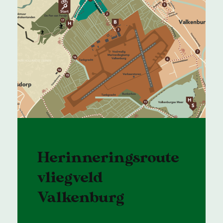
Herinneringsroute
vliegveld
Valkenburg