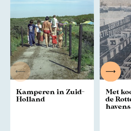
Vorige
Volgen
Kamperen in Zuid-
Met ko
Holland
de Rot
havens