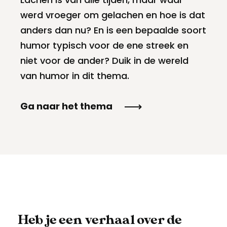
Meld een archeologische vondst
Toegankelijkheid
werd vroeger om gelachen en hoe is dat
anders dan nu? En is een bepaalde soort
Nieuwsbrief
Privacyverklaring
humor typisch voor de ene streek en
niet voor de ander? Duik in de wereld
Voorwaarden
van humor in dit thema.
Ga naar het thema
Heb je een verhaal over de