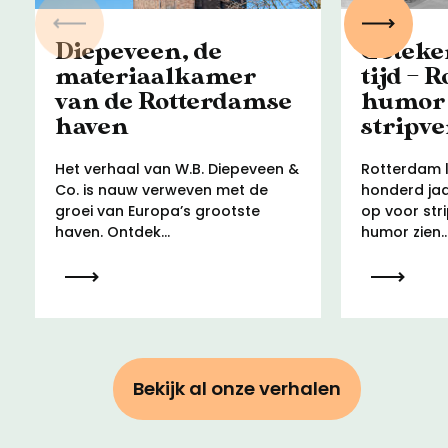
Vorige
Volgen
Diepeveen, de
Geteke
materiaalkamer
tijd – 
van de Rotterdamse
humor
haven
stripv
Het verhaal van W.B. Diepeveen &
Rotterdam l
Co. is nauw verweven met de
honderd jaa
groei van Europa’s grootste
op voor str
haven. Ontdek...
humor zien..
Bekijk al onze verhalen