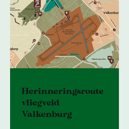
Herinneringsroute
vliegveld
Valkenburg