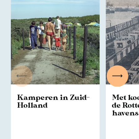
Vorige
Volgen
Kamperen in Zuid-
Met ko
Holland
de Rot
havens