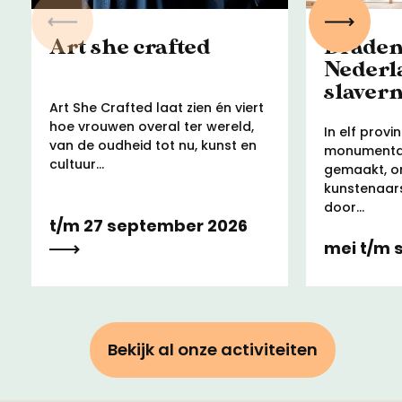
Vorige
Volgen
Art she crafted
Draden
Nederl
slaver
Art She Crafted laat zien én viert
hoe vrouwen overal ter wereld,
In elf provin
van de oudheid tot nu, kunst en
monumenta
cultuur...
gemaakt, o
kunstenaar
door...
t/m 27 september 2026
mei t/m
Bekijk al onze activiteiten